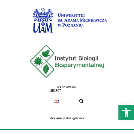
Skip
to
content
liczba odsłon :
351507
Otwórz 
deklaracja dostępności