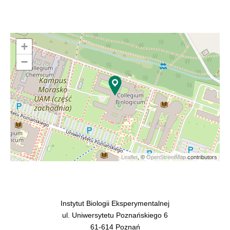
genów
u
fagów
+
z
−
grupy
Bastille
kluczem
do
ich
potencjalnych
zastosowań”
Leaflet
, ©
OpenStreetMap
contributors
Instytut Biologii Eksperymentalnej
ul. Uniwersytetu Poznańskiego 6
61-614 Poznań