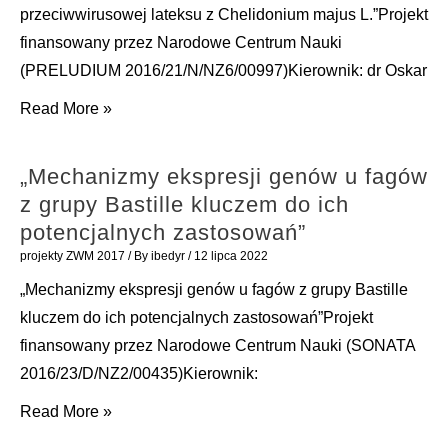
przeciwwirusowej lateksu z Chelidonium majus L.”Projekt
finansowany przez Narodowe Centrum Nauki
(PRELUDIUM 2016/21/N/NZ6/00997)Kierownik: dr Oskar
„Badania
Read More »
nad
molekularnym
„Mechanizmy ekspresji genów u fagów
mechanizmem
z grupy Bastille kluczem do ich
aktywności
potencjalnych zastosowań”
przeciwwirusowej
projekty ZWM 2017
/ By
ibedyr
/
12 lipca 2022
lateksu
„Mechanizmy ekspresji genów u fagów z grupy Bastille
z
kluczem do ich potencjalnych zastosowań”Projekt
Chelidonium
finansowany przez Narodowe Centrum Nauki (SONATA
majus
2016/23/D/NZ2/00435)Kierownik:
L.”
„Mechanizmy
Read More »
ekspresji