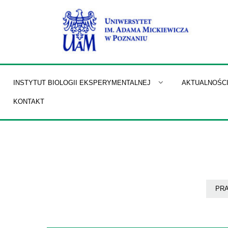
Skip
to
content
INSTYTUT BIOLOGII EKSPERYMENTALNEJ
AKTUALNOŚC
KONTAKT
PR