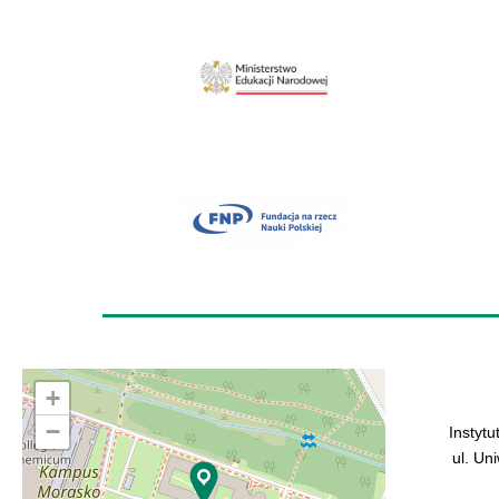
+
−
Instytu
ul. Un