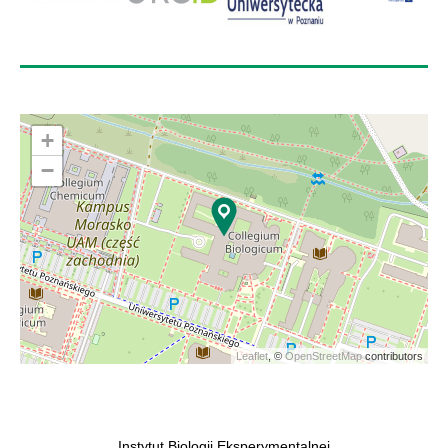
+
−
Leaflet
, ©
OpenStreetMap
contributors
Instytut Biologii Eksperymentalnej