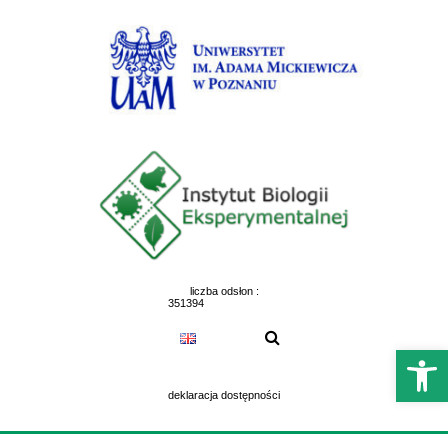
Skip
to
content
liczba odsłon :
351394
Otwórz 
deklaracja dostępności