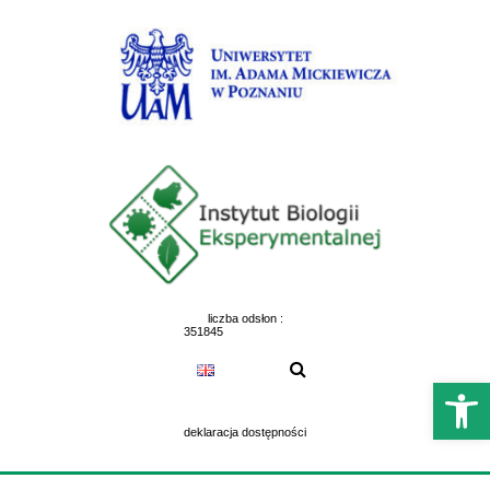
Skip
to
content
liczba odsłon :
351845
Otwórz 
deklaracja dostępności