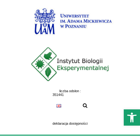
Skip
to
content
liczba odsłon :
351441
Otwórz 
deklaracja dostępności