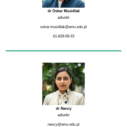
dr Oskar Musidlak
adiunkt
oskar.musidlak@amu.edu.pl
61-829-59-33
dr Nancy
adiunkt
nancy@amu.edu.pl