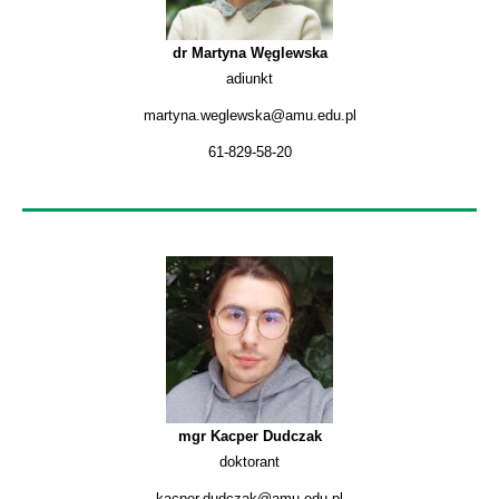
dr Martyna Węglewska
adiunkt
martyna.weglewska@amu.edu.pl
61-829-58-20
mgr Kacper Dudczak
doktorant
kacper.dudczak@amu.edu.pl