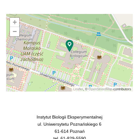
+
−
Leaflet
, ©
OpenStreetMap
contributors
Instytut Biologii Eksperymentalnej
ul. Uniwersytetu Poznańskiego 6
61-614 Poznań
tel. 61-829-5590