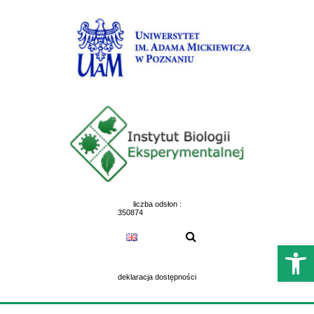
Skip
to
content
liczba odsłon :
350874
Otwórz 
deklaracja dostępności