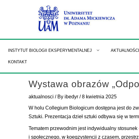
Skip
to
content
INSTYTUT BIOLOGII EKSPERYMENTALNEJ
AKTUALNOŚC
KONTAKT
Wystawa obrazów „Odpo
aktualnosci
/ By
ibedyr
/
8 kwietnia 2025
W holu Collegium Biologicum dostępna jest do
Sztuki. Prezentacja dzieł sztuki odbywa się w term
Tematem przewodnim jest indywidualny stosunek 
i społecznego, w koegzystencji z czasem, przestrze