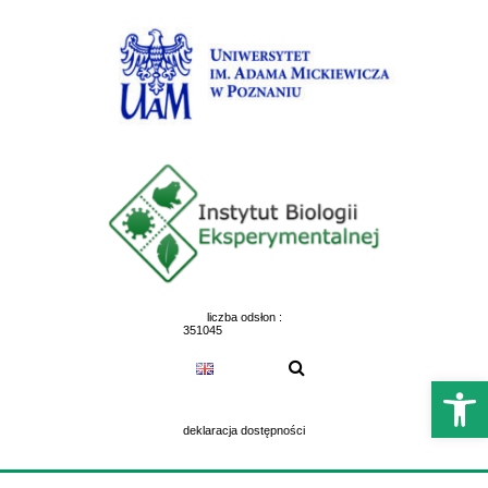
Skip
to
content
liczba odsłon :
351045
Otwórz 
deklaracja dostępności