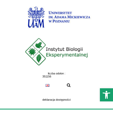
Skip
to
content
liczba odsłon :
351156
Otwórz 
deklaracja dostępności