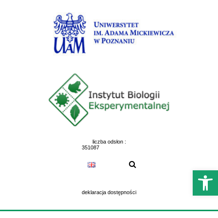
Skip
to
content
liczba odsłon :
351087
Otwórz 
deklaracja dostępności