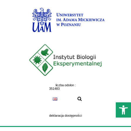
Skip
to
content
liczba odsłon :
351483
Otwórz 
deklaracja dostępności