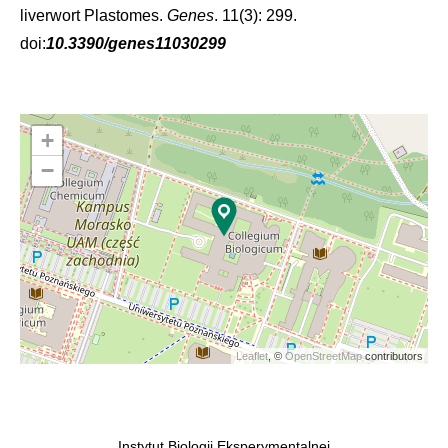
liverwort Plastomes.
Genes
. 11(3): 299.
doi:
10.3390/genes11030299
+
−
Leaflet
, ©
OpenStreetMap
contributors
Instytut Biologii Eksperymentalnej