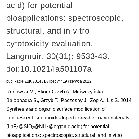
acid) for potential
bioapplications: spectroscopic,
structural, and in vitro
cytotoxicity evaluation.
Langmuir. 30(31): 9533-43.
doi:10.1021/la501107a
publikacje ZBK 2014
/ By
ibedyr
/
19 czerwca 2022
Runowski M., Ekner-Grzyb A., Mrówczyńska L.,
Balabhadra S., Grzyb T., Paczesny J., Zep A., Lis S. 2014.
Synthesis and organic surface modification of
luminescent, lanthanide-doped core/shell nanomaterials
(LnF
@SiO
@NH
@organic acid) for potential
3
2
2
bioapplications: spectroscopic, structural, and in vitro