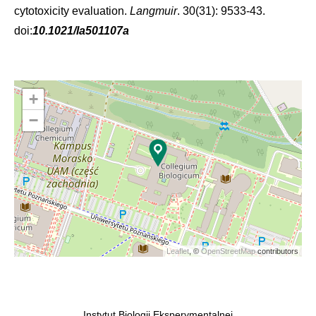
cytotoxicity evaluation.
Langmuir
. 30(31): 9533-43.
doi:
10.1021/la501107a
+
−
Leaflet
, ©
OpenStreetMap
contributors
Instytut Biologii Eksperymentalnej