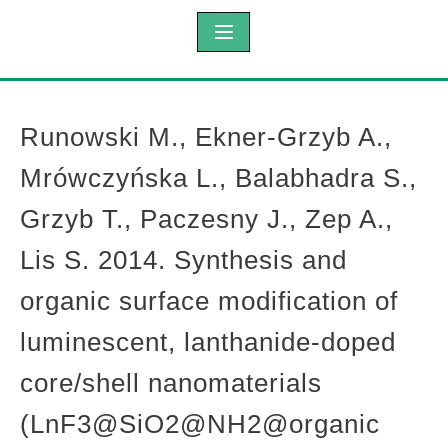
Runowski M., Ekner-Grzyb A.,
Mrówczyńska L., Balabhadra S.,
Grzyb T., Paczesny J., Zep A.,
Lis S. 2014. Synthesis and
organic surface modification of
luminescent, lanthanide-doped
core/shell nanomaterials
(LnF3@SiO2@NH2@organic