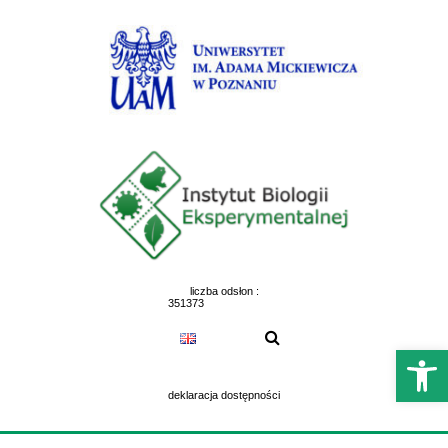
Skip
to
content
liczba odsłon :
351373
Otwórz 
deklaracja dostępności