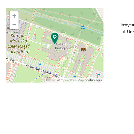
+
−
Instytu
ul. Un
Leaflet
, ©
OpenStreetMap
contributors