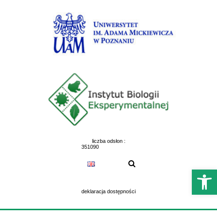
Skip
to
content
liczba odsłon :
351090
Otwórz 
deklaracja dostępności