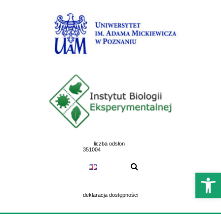
Skip
to
content
liczba odsłon :
351004
Otwórz 
deklaracja dostępności