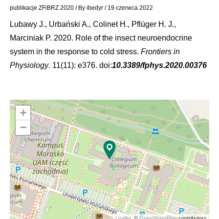
publikacje ZFiBRZ 2020
/ By
ibedyr
/
19 czerwca 2022
Lubawy J., Urbański A., Colinet H., Pflüger H. J.,
Marciniak P. 2020. Role of the insect neuroendocrine
system in the response to cold stress.
Frontiers in
Physiology
. 11(11): e376. doi:
10.3389/fphys.2020.00376
+
−
Leaflet
, ©
OpenStreetMap
contributors