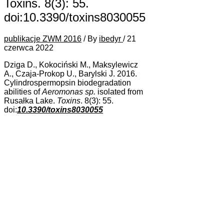
Toxins. 8(3): 55.
doi:10.3390/toxins8030055
publikacje ZWM 2016
/ By
ibedyr
/
21
czerwca 2022
Dziga D., Kokociński M., Maksylewicz
A., Czaja-Prokop U., Barylski J. 2016.
Cylindrospermopsin biodegradation
abilities of
Aeromonas sp.
isolated from
Rusałka Lake.
Toxins
. 8(3): 55.
doi:
10.3390/toxins8030055