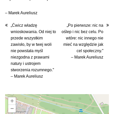
– Marek Aureliusz
Nawigacja
„Ćwicz władzę
„Po pierwsze: nic na
wnioskowania. Od niej to
oślep i nic bez celu. Po
wpisu
przede wszystkim
wtóre: nic innego nie
zawisło, by w twej woli
mieć na względzie jak
nie powstała myśl
cel społeczny.”
niezgodna z prawami
– Marek Aureliusz
natury i ustrojem
stworzenia rozumnego.”
– Marek Aureliusz
+
−