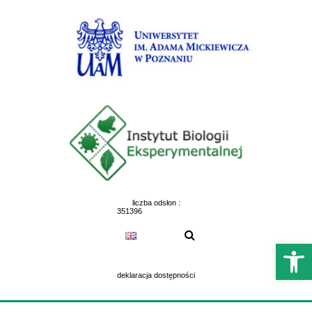
Skip
to
content
liczba odsłon :
351396
Otwórz 
deklaracja dostępności