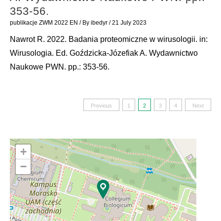
353-56.
publikacje ZWM 2022 EN
/ By
ibedyr
/
21 July 2023
Nawrot R. 2022. Badania proteomiczne w wirusologii. in:
Wirusologia. Ed. Goździcka-Józefiak A. Wydawnictwo
Naukowe PWN. pp.: 353-56.
Posts
Previous
1
2
3
4
Next
pagination
+
−