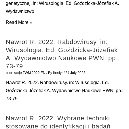
genetycznej. in: Wirusologia. Ed. Goździcka-Józefiak A.
Wydawnictwo
Poręba
Read More »
E.,
Barylski
Nawrot R. 2022. Rabdowirusy. in:
J.
Wirusologia. Ed. Goździcka-Józefiak
2022.
A. Wydawnictwo Naukowe PWN. pp.:
Wykorzystanie
73-79.
wirusów
publikacje ZWM 2022 EN
/ By
ibedyr
/
24 July 2023
w
Nawrot R. 2022. Rabdowirusy. in: Wirusologia. Ed.
biotechnologii,
Goździcka-Józefiak A. Wydawnictwo Naukowe PWN. pp.:
biologii
73-79.
molekularnej
i
Nawrot R. 2022. Wybrane techniki
inżynierii
stosowane do identyfikacji i badań
genetycznej.