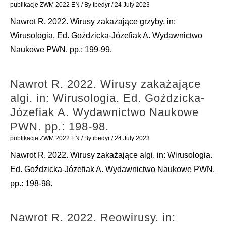
do
publikacje ZWM 2022 EN
/ By
ibedyr
/
24 July 2023
identyfikacji
Nawrot R. 2022. Wirusy zakażające grzyby. in:
i
Wirusologia. Ed. Goździcka-Józefiak A. Wydawnictwo
badań
Naukowe PWN. pp.: 199-99.
wirusowych
kwasów
Nawrot R. 2022. Wirusy zakażające
nukleinowych.
algi. in: Wirusologia. Ed. Goździcka-
in:
Józefiak A. Wydawnictwo Naukowe
Wirusologia.
PWN. pp.: 198-98.
Ed.
publikacje ZWM 2022 EN
/ By
ibedyr
/
24 July 2023
Goździcka-
Nawrot R. 2022. Wirusy zakażające algi. in: Wirusologia.
Józefiak
Ed. Goździcka-Józefiak A. Wydawnictwo Naukowe PWN.
A.
pp.: 198-98.
Wydawnictwo
Naukowe
PWN.
Nawrot R. 2022. Reowirusy. in: