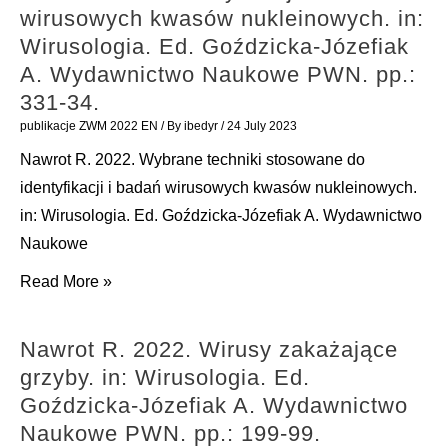
wirusowych kwasów nukleinowych. in:
in:
Wirusologia. Ed. Goździcka-Józefiak
Wirusologia.
A. Wydawnictwo Naukowe PWN. pp.:
Ed.
331-34.
Goździcka-
publikacje ZWM 2022 EN
/ By
ibedyr
/
24 July 2023
Józefiak
Nawrot R. 2022. Wybrane techniki stosowane do
A.
identyfikacji i badań wirusowych kwasów nukleinowych.
Wydawnictwo
in: Wirusologia. Ed. Goździcka-Józefiak A. Wydawnictwo
Naukowe
Naukowe
PWN.
pp.:
Nawrot
Read More »
293-
R.
98.
2022.
Nawrot R. 2022. Wirusy zakażające
Wybrane
grzyby. in: Wirusologia. Ed.
techniki
Goździcka-Józefiak A. Wydawnictwo
stosowane
Naukowe PWN. pp.: 199-99.